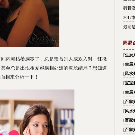
颧骨
201
最前
周易
[
生辰
时间内就枯萎凋零了，总是羡慕别人成双入对，狂撒
财,看
[
生辰
，甚至总是出现相爱容易相处难的尴尬结局？想知道
[
风水
从面相来分析一下！
[
宝宝
[
生辰
名字
[
百家
字_
[
风水
际国
[
百家
字_
[
百家