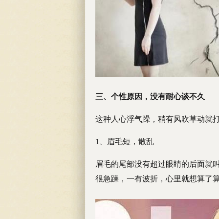
三、个性原因，没有耐心谈不久
这种人心浮气躁，稍有风吹草动就
1、眉毛短，散乱
眉毛的尾部没有超过眼睛的后面就
很急躁，一有波折，心里就想算了