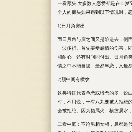
一看额头:大多数人恋爱都是在15岁至
个人的额头如果遇到以下情况时，
1)日月角突出
而日月角与眉之间又是陷进去，侧
一波多折。首先要受感情的伤害，
和耐心，还有时间同付出。日月角
情之中不能自拔。最易早恋，又最
2)额中间有横纹
这类特征代表单恋或暗恋的多，说
时，不用说，十有八九要被人拒绝
会被拒绝。因为额属火，横纹属水
二看中庭：不论男相女相，鼻都是