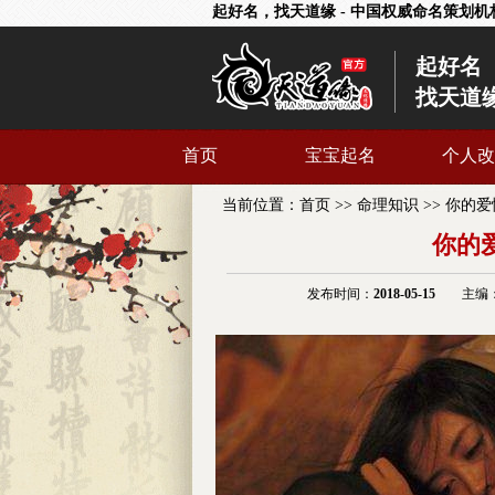
起好名，找天道缘 - 中国权威命名策划机
起好名
找天道
首页
宝宝起名
个人改
当前位置：
首页
>>
命理知识
>>
你的爱
你的
发布时间：
2018-05-15
主编