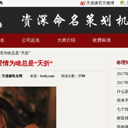
构
天道缘官方微博
缘
名
公司起名
大师介绍
收费标准
情为啥总是“夭折”
爱情为啥总是“夭折”
命理
201
：
天道缘
取名网
来源：
fstdy.com
阅读次数：
5709
201
什么
简单
七个
财富
面相