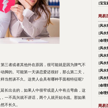
字_
[
宝宝
周易
[
风水
有多
[
风水
大禁忌
[
命理
[
风水
越住
[
风水
[
风水
了第三者或者其他外在原因，很可能就是因为脾气不
[
风水
手动脚的。可能第一天谈恋爱还很好，那么第二天，
[
风水
样当然谈不久。这类人会具有哪种手面相特征呢?
丑？
[
命理
点延长出去的，如果人中很窄或是人中有点弯曲，这
[
命理
执，一不高兴就不讲话，两个人就开始冷战。那如果
当然不长久。
周易