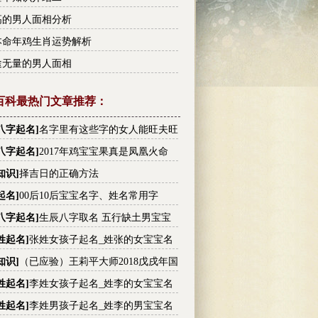
高的男人面相分析
7本命年鸡生肖运势解析
途无量的男人面相
百科最热门文章推荐：
八字起名
]
名字里有这些字的女人能旺夫旺
有没有你的
八字起名
]
2017年鸡宝宝果真是凤凰火命
知识
]
择吉日的正确方法
起名
]
00后10后宝宝名字、姓名常用字
八字起名
]
生辰八字取名 五行缺土男宝宝
大全
姓起名
]
张姓女孩子起名_姓张的女宝宝名
张姓高分名字大全
知识
]
（已应验）王莉平大师2018戊戌年国
内大事件预测
姓起名
]
李姓女孩子起名_姓李的女宝宝名
李姓高分名字大全
姓起名
]
李姓男孩子起名_姓李的男宝宝名