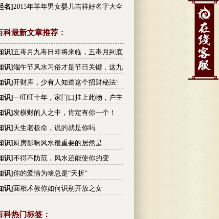
李姓高分名字大全
起名
]
2015年羊年男女婴儿吉祥好名字大全
百科最新文章推荐：
知识
]
五毒月九毒日即将来临，五毒月到底
毒？男女禁忌不可不知！
知识
]
端午节风水习俗才是节日关键，这九
你不可不知!
知识
]
开财库，少有人知道这个招财秘法!
知识
]
一旺旺十年，家门口挂上此物，户主
越有钱
知识
]
发横财的人之中，肯定有你一个！
知识
]
天生老板命，说的就是你吗
知识
]
厨房影响风水最重要的居然是...
知识
]
不得不防范，风水还能使你的变
！
知识
]
你的爱情为啥总是“夭折”
知识
]
面相术教你如何识别开放之女
百科热门标签：